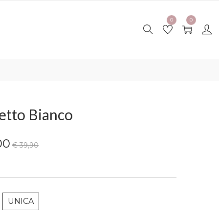
0
0
etto Bianco
00
€ 39,90
UNICA