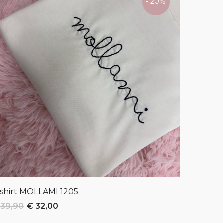
- 20%
-shirt MOLLAMI
1205
T-shirt 
 39,90
€ 32,00
€ 19,90