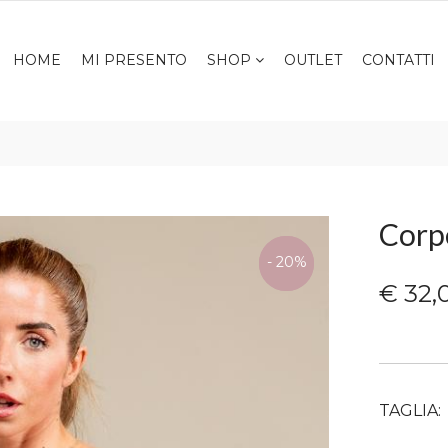
HOME
MI PRESENTO
SHOP
OUTLET
CONTATTI
Corp
ULTIME
- 20%
TAGLIE
€ 32,
TAGLIA: