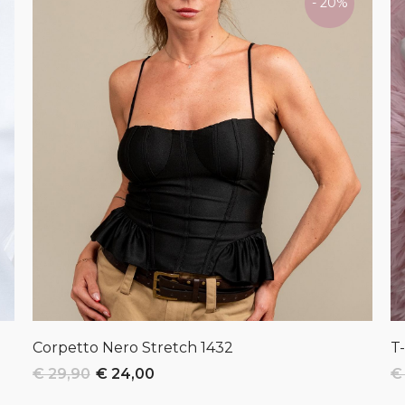
- 20%
Corpetto Nero Stretch
1432
T
€ 29,90
€ 24,00
€