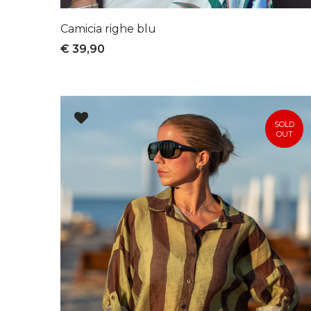
Camicia righe blu
€ 39,90
SOLD
OUT