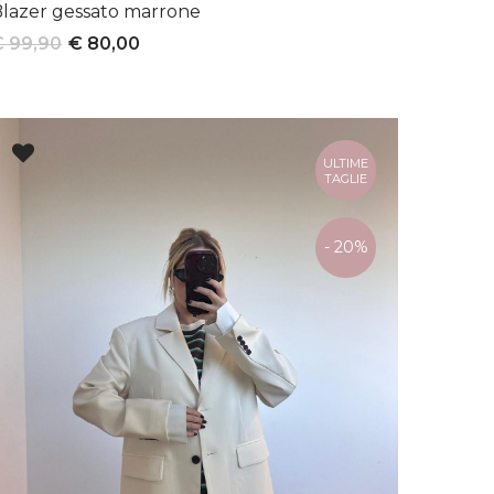
lazer gessato marrone
€ 99,90
€ 80,00
ULTIME
TAGLIE
- 20%