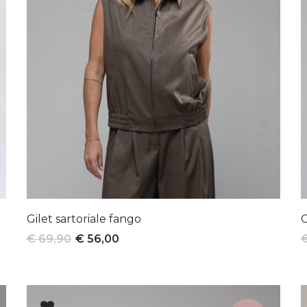
Gilet sartoriale fango
C
€ 69,90
€ 56,00