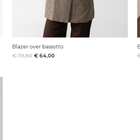
Blazer over bassotto
B
€ 79,90
€ 64,00
€