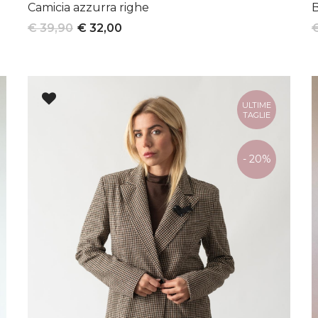
Camicia azzurra righe
B
€ 39,90
€ 32,00
ULTIME
TAGLIE
- 20%