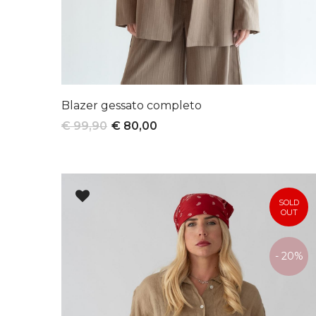
Blazer gessato completo
€ 99,90
€ 80,00
SOLD
OUT
- 20%