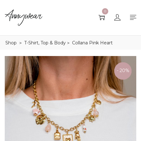
0
Shop
T-Shirt, Top & Body
Collana Pink Heart
>
>
ULTIME
- 20%
TAGLIE