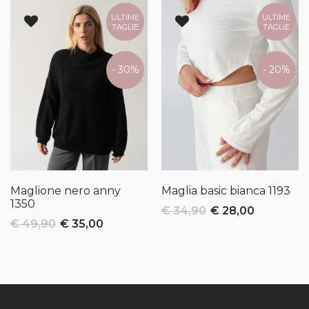
ULTIME
ULTIME
TAGLIE
TAGLIE
- 30%
- 20%
Maglione nero anny
Maglia basic bianca
1193
1350
€ 34,90
€ 28,00
€ 49,90
€ 35,00