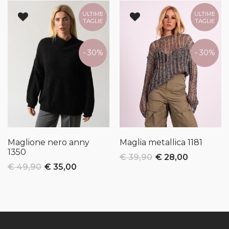
ULTIME
ULTIME
TAGLIE
TAGLIE
- 30%
- 30%
Maglione nero anny
Maglia metallica
1181
1350
€ 39,90
€ 28,00
€ 49,90
€ 35,00