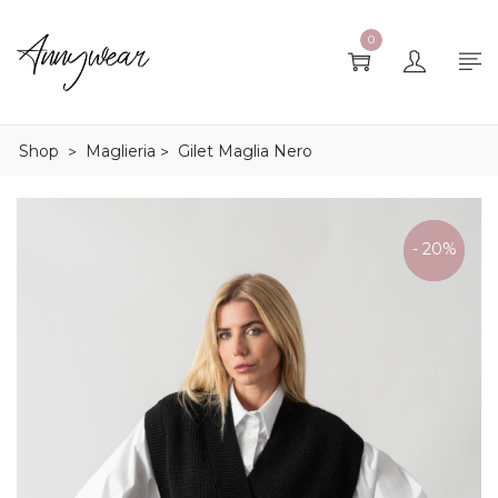
0
Shop
Maglieria
Gilet Maglia Nero
>
>
ULTIME
- 20%
TAGLIE