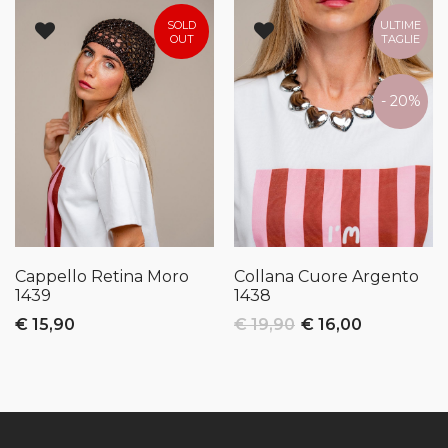
SOLD
ULTIME
OUT
TAGLIE
- 20%
Cappello Retina Moro
Collana Cuore Argento
1439
1438
€ 15,90
€ 19,90
€ 16,00