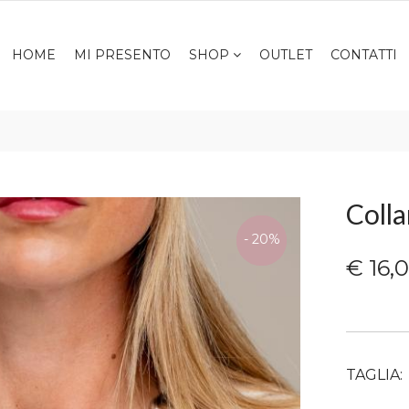
HOME
MI PRESENTO
SHOP
OUTLET
CONTATTI
Coll
ULTIME
- 20%
TAGLIE
€ 16,
TAGLIA: