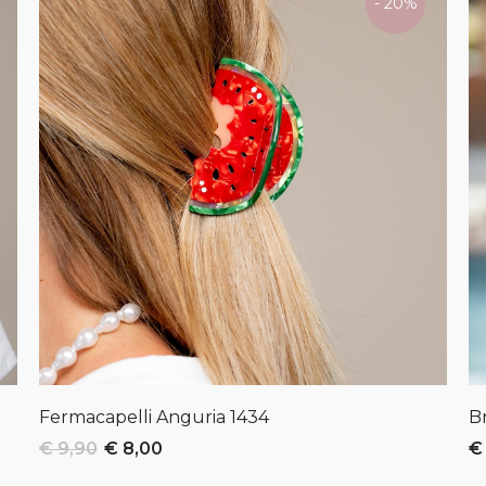
- 20%
Fermacapelli Anguria
1434
B
€ 9,90
€ 8,00
€