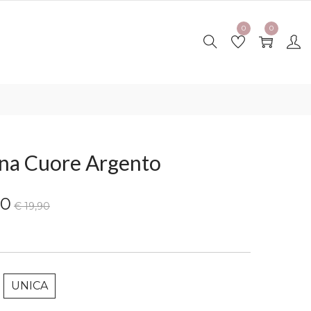
0
0
ana Cuore Argento
00
€ 19,90
UNICA