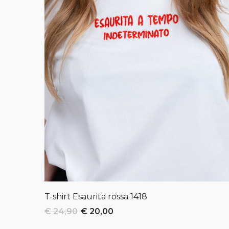
- 20%
T-shirt Esaurita rossa
1418
€ 24,90
€ 20,00