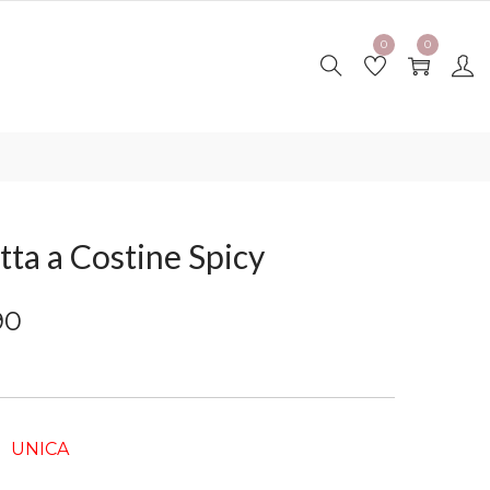
0
0
ta a Costine Spicy
90
UNICA