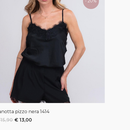
- 20%
anotta pizzo nera
1414
T-shirt 
 15,90
€ 13,00
€ 29,90