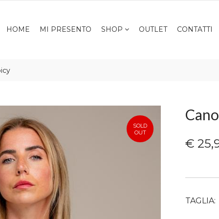
HOME
MI PRESENTO
SHOP
OUTLET
CONTATTI
icy
Canot
SOLD
OUT
€ 25,
TAGLIA: