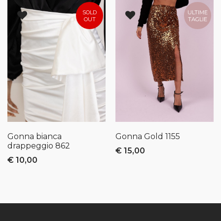
SOLD
ULTIME
OUT
TAGLIE
Gonna bianca
Gonna Gold
1155
drappeggio
862
€ 15,00
€ 10,00