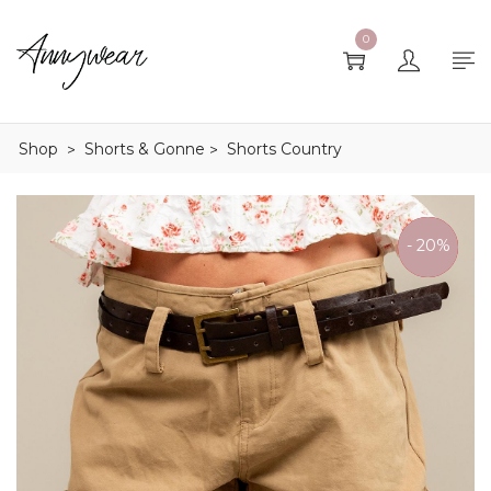
0
Shop
Shorts & Gonne
Shorts Country
>
>
SOLD
- 20%
OUT