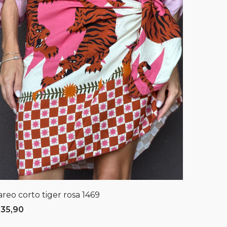
areo corto tiger rosa
1469
Pareo T
 35,90
€ 39,90