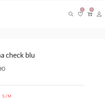
0
0
a check blu
90
S / M