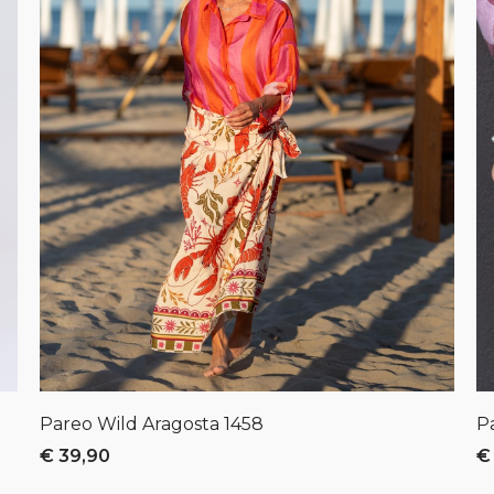
Pareo Wild Aragosta
1458
P
€ 39,90
€