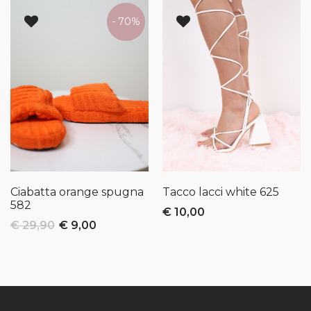
- 70%
Ciabatta orange spugna
Tacco lacci white
625
582
€ 10,00
€ 29,90
€ 9,00